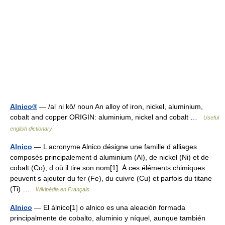
Alnico®
— /alˈni kō/ noun An alloy of iron, nickel, aluminium,
cobalt and copper ORIGIN: aluminium, nickel and cobalt …
Useful
english dictionary
Alnico
— L acronyme Alnico désigne une famille d alliages
composés principalement d aluminium (Al), de nickel (Ni) et de
cobalt (Co), d où il tire son nom[1]. À ces éléments chimiques
peuvent s ajouter du fer (Fe), du cuivre (Cu) et parfois du titane
(Ti) …
Wikipédia en Français
Alnico
— El álnico[1] o alnico es una aleación formada
principalmente de cobalto, aluminio y níquel, aunque también