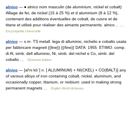
alnico
— ● alnico nom masculin (de aluminium, nickel et cobalt)
Alliage de fer, de nickel (15 à 25 %) et d aluminium (8 à 12 %),
contenant des additions éventuelles de cobalt, de cuivre et de
titane et utilisé pour réaliser des aimants permanents. alnico… …
Encyclopédie Universelle
alnico
— s.m. TS metall. lega di alluminio, nichelio e cobalto usata
per fabbricare magneti {{line}} {{/line}} DATA: 1955. ETIMO: comp.
di Al, simb. dell alluminio, Ni, simb. del nichel e Co, simb. del
cobalto …
Dizionario italiano
alnico
— [al′ni kō΄] n. [ AL(UMINUM) + NI(CKEL) + CO(BALT)] any
of various alloys of iron containing cobalt, nickel, aluminum, and
occasionally copper, titanium, or niobium: used in making strong
permanent magnets …
English World dictionary