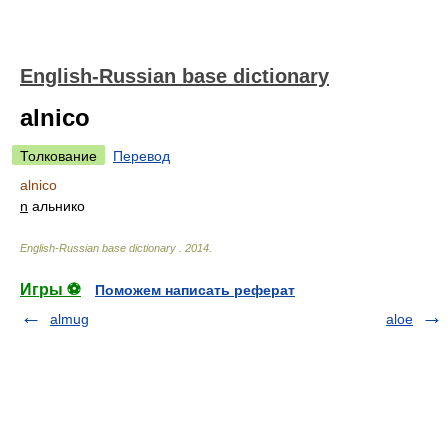
English-Russian base dictionary
alnico
Толкование
Перевод
alnico
n
альнико
English-Russian base dictionary
.
2014
.
Игры ⚽
Поможем написать реферат
almug
aloe