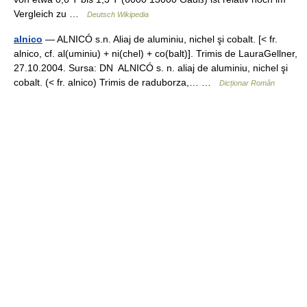
Vergleich zu …
Deutsch Wikipedia
alnico
— ALNICÓ s.n. Aliaj de aluminiu, nichel şi cobalt. [< fr.
alnico, cf. al(uminiu) + ni(chel) + co(balt)]. Trimis de LauraGellner,
27.10.2004. Sursa: DN ALNICÓ s. n. aliaj de aluminiu, nichel şi
cobalt. (< fr. alnico) Trimis de raduborza,… …
Dicționar Român