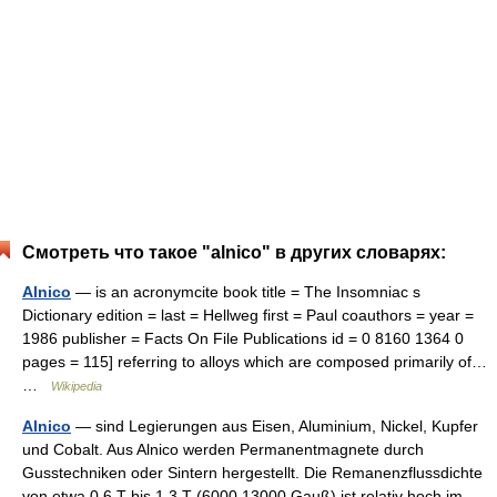
Смотреть что такое "alnico" в других словарях:
Alnico
— is an acronymcite book title = The Insomniac s
Dictionary edition = last = Hellweg first = Paul coauthors = year =
1986 publisher = Facts On File Publications id = 0 8160 1364 0
pages = 115] referring to alloys which are composed primarily of…
…
Wikipedia
Alnico
— sind Legierungen aus Eisen, Aluminium, Nickel, Kupfer
und Cobalt. Aus Alnico werden Permanentmagnete durch
Gusstechniken oder Sintern hergestellt. Die Remanenzflussdichte
von etwa 0,6 T bis 1,3 T (6000 13000 Gauß) ist relativ hoch im