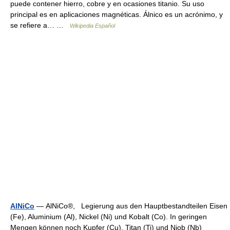
puede contener hierro, cobre y en ocasiones titanio. Su uso
principal es en aplicaciones magnéticas. Álnico es un acrónimo, y
se refiere a… …
Wikipedia Español
AlNiCo
— ẠlNiCo®, Legierung aus den Hauptbestandteilen Eisen
(Fe), Aluminium (Al), Nickel (Ni) und Kobalt (Co). In geringen
Mengen können noch Kupfer (Cu), Titan (Ti) und Niob (Nb)