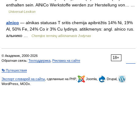
enthalten sein. AlNiCo Werkstoffe werden zur Herstellung von… …
Universal-Lexikon
alnico
— alnikas statusas T sritis chemija apibrėžtis 14% Ni, 19%
Al, 50% Fe, 24% Co ir 3% Cu lydinys. atitikmenys: angl. alnico rus.
альнико …
Chemijos terminų aiškinamasis žodynas
© Академик, 2000-2026
18+
Обратная связь:
Техподдержка
,
Реклама на сайте
👣 Путешествия
Экспорт словарей на сайты
, сделанные на PHP,
Joomla,
Drupal,
WordPress, MODx.